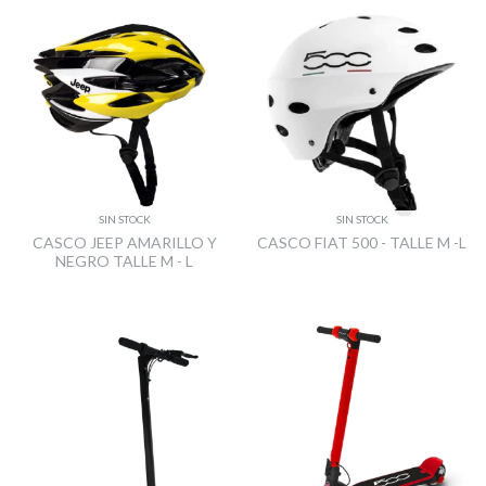
SIN STOCK
SIN STOCK
CASCO JEEP AMARILLO Y
CASCO FIAT 500 - TALLE M -L
NEGRO TALLE M - L