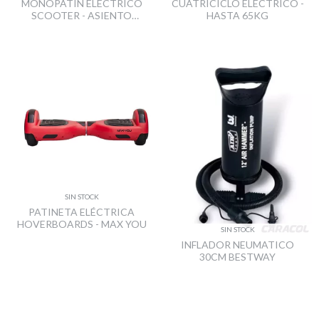
MONOPATÍN ELÉCTRICO
CUATRICICLO ELÉCTRICO -
SCOOTER - ASIENTO
HASTA 65KG
PLEGABLE NIÑO
SIN STOCK
PATINETA ELÉCTRICA
HOVERBOARDS - MAX YOU
SIN STOCK
INFLADOR NEUMATICO
30CM BESTWAY